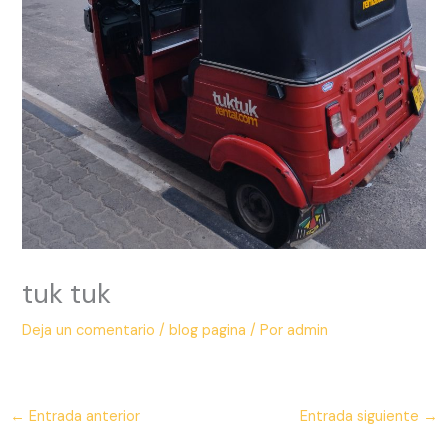
tuk tuk
Deja un comentario
/
blog pagina
/ Por
admin
←
Entrada anterior
Entrada siguiente
→