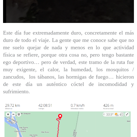
Este día fue extremadamente duro, concretamente el más
duro de todo el viaje. La gente que me conoce sabe que no
me suelo quejar de nada y menos en lo que actividad
física se refiere, porque otra cosa no, pero tengo bastante
ego deportivo… pero de verdad, este tramo de la ruta fue
muy exigente, el calor, la humedad, los mosquitos /
zancudos, los tábanos, las hormigas de fuego… hicieron
de este día un auténtico cóctel de incomodidad y
sufrimiento.