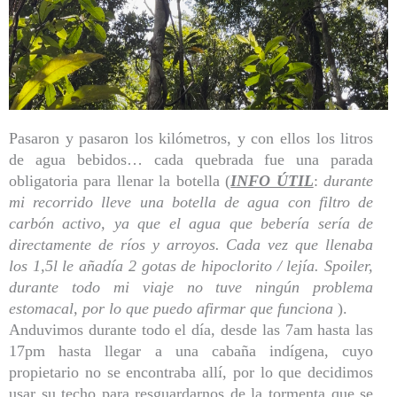
Pasaron y pasaron los kilómetros, y con ellos los litros
de agua bebidos… cada quebrada fue una parada
obligatoria para llenar la botella (
INFO ÚTIL
:
durante
mi recorrido lleve una botella de agua con filtro de
carbón activo, ya que el agua que bebería sería de
directamente de ríos y arroyos. Cada vez que llenaba
los 1,5l le añadía 2 gotas de hipoclorito / lejía. Spoiler,
durante todo mi viaje no tuve ningún problema
estomacal, por lo que puedo afirmar que funciona
).
Anduvimos durante todo el día, desde las 7am hasta las
17pm hasta llegar a una cabaña indígena, cuyo
propietario no se encontraba allí, por lo que decidimos
usar su techo para resguardarnos de la tormenta que se