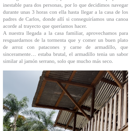
inestable para dos personas, por lo que decidimos navegar
durante unas 3 horas con ella hasta llegar a la casa de los
padres de Carlos, donde allí si conseguiríamos una canoa
acorde al trayecto que queríamos hacer.
A nuestra llegada a la casa familiar, aprovechamos para
resguardarnos de la tormenta que y comer un buen plato
de arroz con patacones y carne de armadillo, que
sinceramente… estaba brutal, el armadillo tenia un sabor
similar al jamón serrano, solo que mucho más seco.