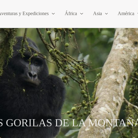
Aventuras y Expediciones
África
Asia
América
S GORILAS DE LA MONTAÑ