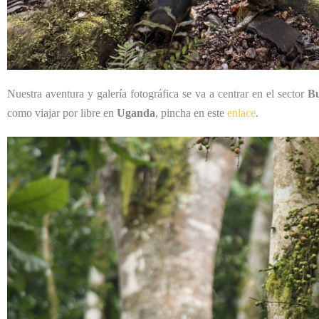
Nuestra aventura y galería fotográfica se va a centrar en el sector
B
como viajar por libre en
Uganda
, pincha en este
enlace
.