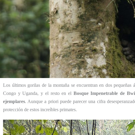
Los últimos gorilas de la montaña se encuentran en dos pequeñas á
Congo y Uganda, y el resto en el
Bosque Impenetrable de Bwi
ejemplares
. Aunque a priori puede parecer una cifra desesperanzad
protección de estos increíbles primates.