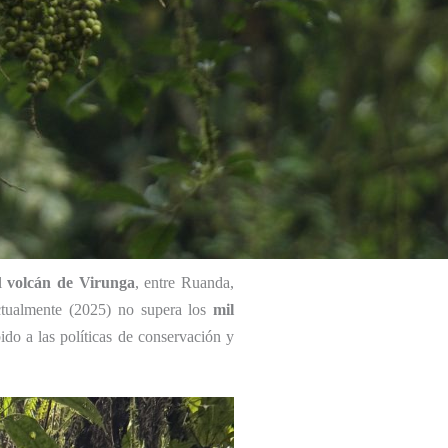
el
volcán de Virunga
, entre Ruanda,
tualmente (2025) no supera los
mil
do a las políticas de conservación y