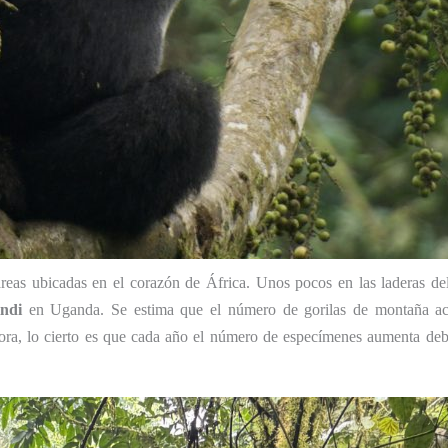
reas ubicadas en el corazón de África. Unos pocos en las laderas d
ndi
en Uganda. Se estima que el número de gorilas de montaña ac
ora, lo cierto es que cada año el número de especímenes aumenta debi