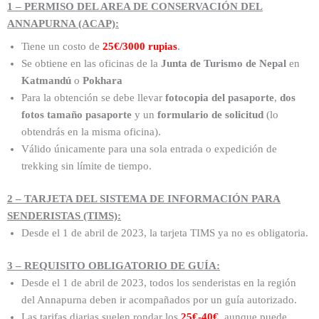
1 – PERMISO DEL AREA DE CONSERVACIÓN DEL
ANNAPURNA (ACAP):
Tiene un costo de
25€/3000 rupias
.
Se obtiene en las oficinas de la
Junta de Turismo de Nepal
en
Katmandú
o
Pokhara
Para la obtención se debe llevar
fotocopia del pasaporte
,
dos
fotos tamaño pasaporte
y un
formulario de solicitud
(lo
obtendrás en la misma oficina).
Válido únicamente para una sola entrada o expedición de
trekking sin límite de tiempo.
2 – TARJETA DEL SISTEMA DE INFORMACIÓN PARA
SENDERISTAS (TIMS):
Desde el 1 de abril de 2023, la tarjeta TIMS ya no es obligatoria.
3 – REQUISITO OBLIGATORIO DE GUÍA:
Desde el 1 de abril de 2023, todos los senderistas en la región
del Annapurna deben ir acompañados por un guía autorizado.
Las tarifas diarias suelen rondar los
25€-40€
, aunque puede