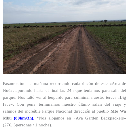
Pasamos toda la mañana recorriendo cada rincón de este «Arca de
Noé», apurando hasta el final las 24h que teníamos para salir del
parque. Nos faltó ver al leopardo para culminar nuestro tercer «Big
Five».
Con pena, terminamos nuestro último safari del viaje y
salimos del
increíble
Parque Nacional dirección al pueblo
Mto Wa
Mbu
(
80km
/3h).
*Nos alojamos en «Ava Garden Backpackers»
(27€, 3personas / 1 noche).