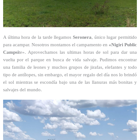
A última hora de la tarde llegamos
Seronera
, único lugar permitido
para acampar. Nosotros montamos el campamento en
«Nigiri Public
Campsi
te». Aprovechamos las ultimas horas de sol para dar una
vuelta por el parque en busca de vida salvaje. Pudimos encontrar
una familia de leones y muchos grupos de jirafas, elefantes y todo
tipo de antílopes, sin embargo, el mayor regalo del día nos lo brindó
el sol mientras se escondía bajo una de las llanuras más bonitas y
salvajes del mundo.