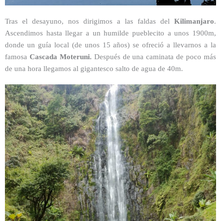
Tras el desayuno, nos dirigimos a las faldas del
Kilimanjaro
.
Ascendimos hasta llegar a un humilde pueblecito a unos 1900m,
donde un guía local (de unos 15 años) se ofreció a llevarnos a la
famosa
Cascada Moteruni.
Después de una caminata de poco más
de una hora llegamos al gigantesco salto de agua de 40m.