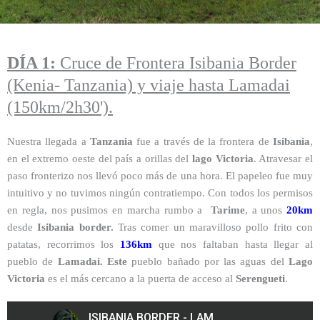
DÍA 1:
Cruce de Frontera Isibania Border
(Kenia- Tanzania) y viaje hasta Lamadai
(150km/2h30').
Nuestra llegada a
Tanzania
fue a través de la frontera de
Isibania
,
en el extremo oeste del país a orillas del
lago Victoria
. Atravesar el
paso fronterizo nos llevó poco más de una hora. El papeleo fue muy
intuitivo y no tuvimos ningún contratiempo. Con todos los permisos
en regla, nos pusimos en marcha rumbo a
Tarime
, a unos
20km
desde
Isibania border.
Tras comer un maravilloso pollo frito con
patatas,
recorrimos los
136km
que nos faltaban hasta llegar al
pueblo de
Lamadai. Este
pueblo bañado por las aguas del
Lago
Victoria
es el más cercano a la puerta de acceso al
Serengueti
.